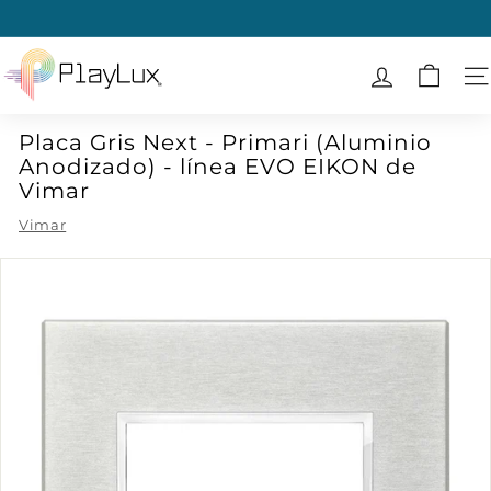
Ir
directamente
diapositivas
al
P
pausa
contenido
l
N
a
Placa Gris Next - Primari (Aluminio
y
Anodizado) - línea EVO EIKON de
L
Vimar
u
Vimar
x