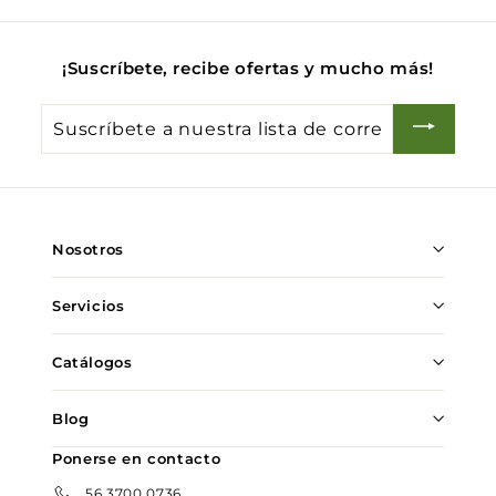
0
¡Suscríbete, recibe ofertas y mucho más!
Suscríbete
a
nuestra
lista
de
Nosotros
correo
Servicios
Catálogos
Blog
Ponerse en contacto
56 3700 0736