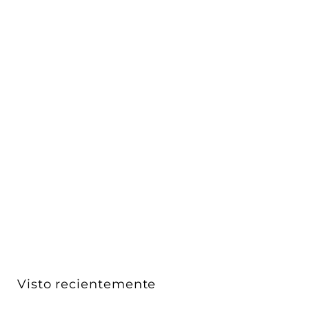
Placa Gris Next - Primari (Aluminio Anodizado) -
línea...
Vimar
$ 860
D
00
De
e
$
8
6
0
Visto recientemente
.
0