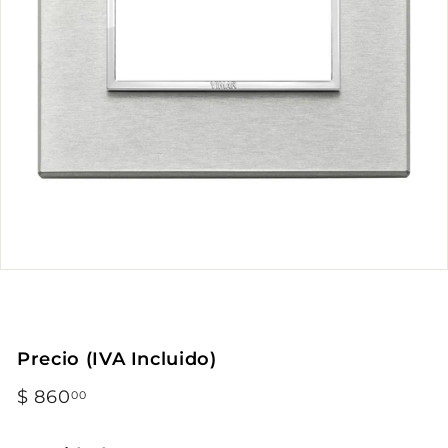
Precio (IVA Incluido)
Precio
$ 860
$
00
habitual
860.00