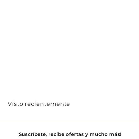
AGOTADO
Luminario LED Tunnel Light 150W 5000K 120-277V 0-
10V d...
Lumiance
$ 5,747
$
00
5
,
7
4
7
Visto recientemente
.
0
0
¡Suscríbete, recibe ofertas y mucho más!