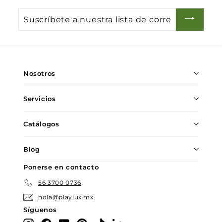
Suscríbete
a
nuestra
lista
de
Nosotros
correo
Servicios
Catálogos
Blog
Ponerse en contacto
56 3700 0736
hola@playlux.mx
Síguenos