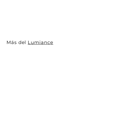
Lumiance
$ 5,747
$
00
5
,
7
4
7
Más del
Lumiance
.
0
0