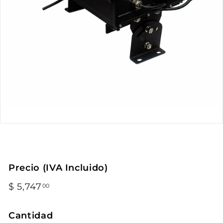
Precio (IVA Incluido)
Precio
$ 5,747
$
00
habitual
5,747.00
Cantidad