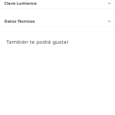
Γ
Clave Lumiance
Datos Técnicos
También te podrá gustar
AGOTADO
Luminario LED Tunnel
Light 150W 5000K 120-
277V 0-10V d...