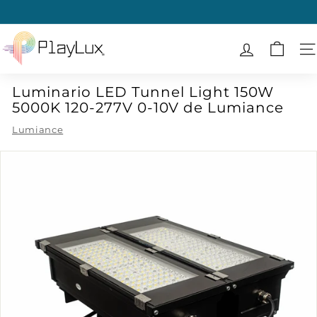
Ir
directamente
diapositivas
al
P
pausa
contenido
l
N
a
Luminario LED Tunnel Light 150W
y
5000K 120-277V 0-10V de Lumiance
L
u
Lumiance
x