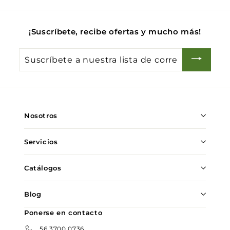
0
¡Suscríbete, recibe ofertas y mucho más!
Suscríbete
a
nuestra
lista
de
Nosotros
correo
Servicios
Catálogos
Blog
Ponerse en contacto
56 3700 0736