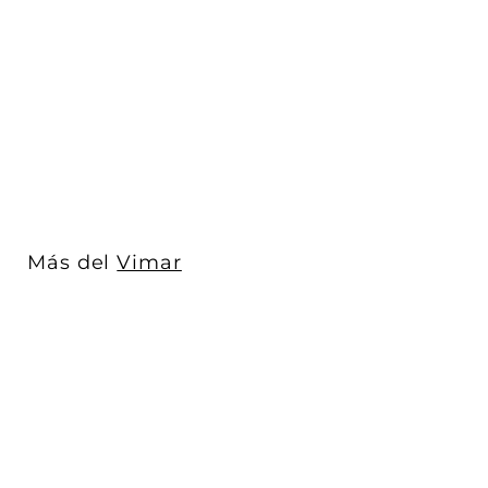
Placa Vintage Blanco
Mate para uno / dos /
tres / cuat...
Vimar
$ 1,648
$
00
1
,
6
4
8
Más del
Vimar
.
0
0