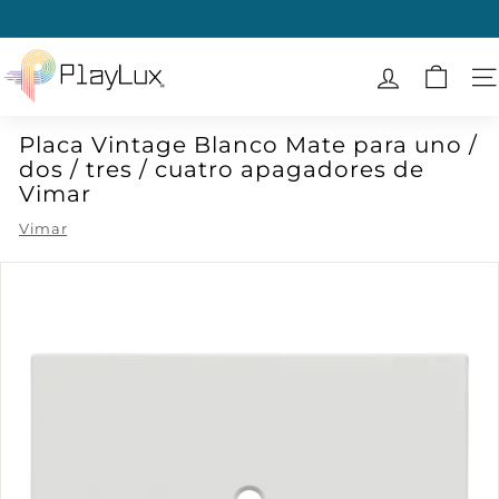
Ir
directamente
diapositivas
al
P
pausa
contenido
l
N
a
Placa Vintage Blanco Mate para uno /
y
dos / tres / cuatro apagadores de
L
Vimar
u
Vimar
x