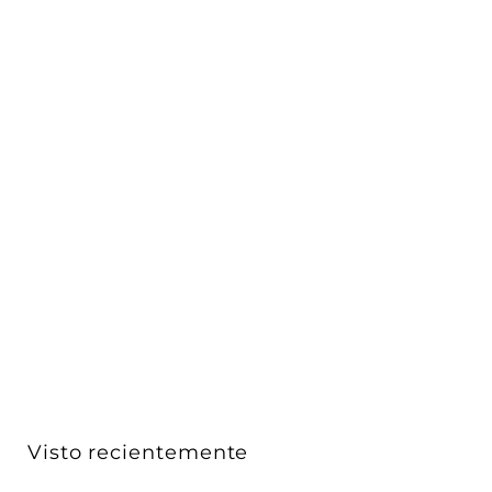
Placa Vintage Blanco Mate para uno / dos / tres /
cuat...
Vimar
$ 1,648
$
00
1
,
6
4
8
Visto recientemente
.
0