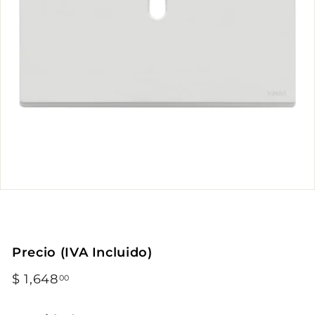
Precio (IVA Incluido)
Precio
$ 1,648
$
00
habitual
1,648.00