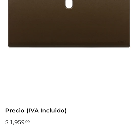
Precio (IVA Incluido)
Precio
$ 1,959
$
00
habitual
1,959.00