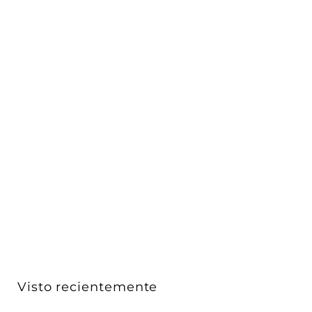
Placa Vintage Bronce Oscuro Cepillado para uno /
dos /...
Vimar
$ 1,959
$
00
1
,
9
5
9
Visto recientemente
.
0