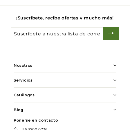
0
¡Suscríbete, recibe ofertas y mucho más!
Suscríbete
a
nuestra
lista
de
Nosotros
correo
Servicios
Catálogos
Blog
Ponerse en contacto
56 3700 0736