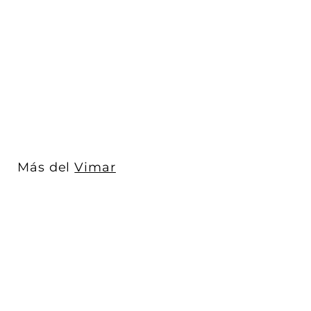
Placa Vintage Bronce
Oscuro Cepillado para
uno / dos /...
Vimar
$ 1,959
$
00
1
,
9
5
9
Más del
Vimar
.
0
0