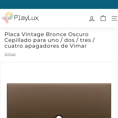
Ir
directamente
diapositivas
al
P
pausa
contenido
l
N
a
Placa Vintage Bronce Oscuro
y
Cepillado para uno / dos / tres /
L
cuatro apagadores de Vimar
u
Vimar
x