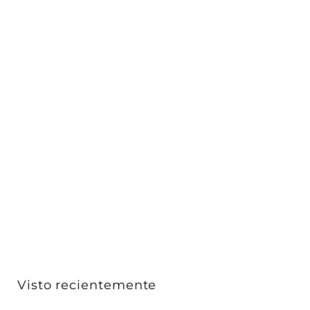
Placa Vintage Oro Satinado para uno / dos / tres /
cua...
Vimar
$ 2,177
$
00
2
,
1
7
7
Visto recientemente
.
0