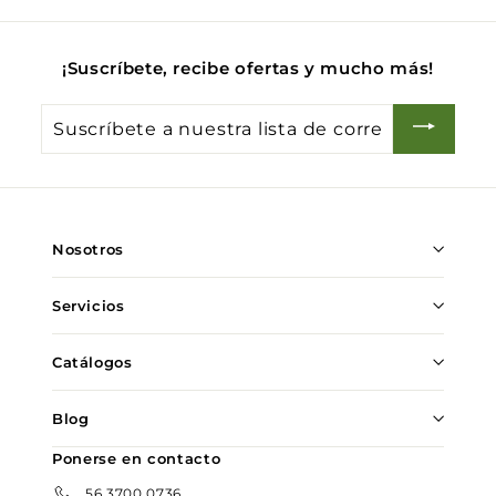
0
¡Suscríbete, recibe ofertas y mucho más!
Suscríbete
a
nuestra
lista
de
Nosotros
correo
Servicios
Catálogos
Blog
Ponerse en contacto
56 3700 0736