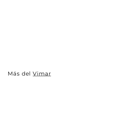
Placa Vintage Oro
Satinado para uno / dos
/ tres / cua...
Vimar
$ 2,177
$
00
2
,
1
7
7
Más del
Vimar
.
0
0