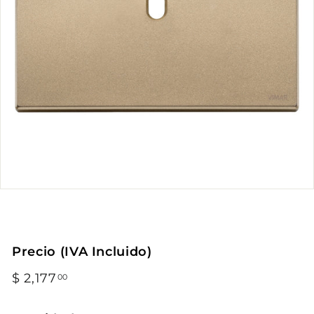
Precio (IVA Incluido)
Precio
$ 2,177
$
00
habitual
2,177.00