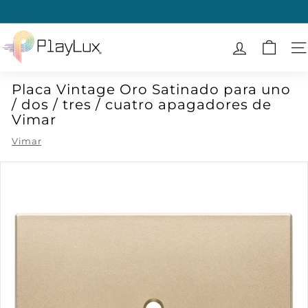
Ir
directamente
diapositivas
al
P
pausa
contenido
l
N
a
Placa Vintage Oro Satinado para uno
y
/ dos / tres / cuatro apagadores de
L
Vimar
u
Vimar
x