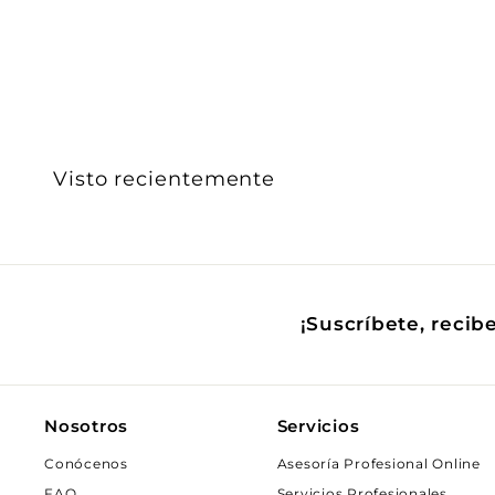
e
$
1
8
5
.
Visto recientemente
0
0
¡Suscríbete, recib
Nosotros
Servicios
Conócenos
Asesoría Profesional Online
FAQ
Servicios Profesionales