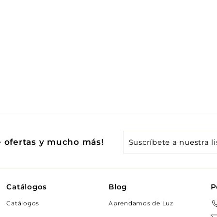
Suscríbete
e ofertas y mucho más!
a
nuestra
lista
Catálogos
Blog
P
de
Catálogos
Aprendamos de Luz
correo