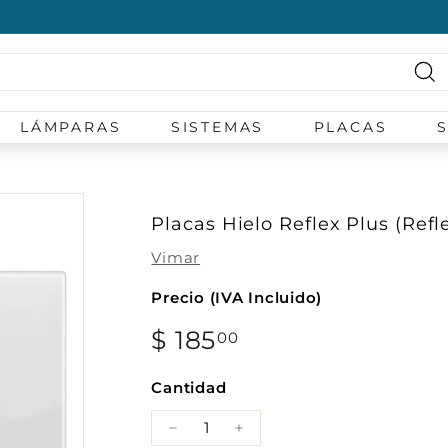
diapositivas
pausa
Bu
LÁMPARAS
SISTEMAS
PLACAS
Placas Hielo Reflex Plus (Refl
Vimar
Precio (IVA Incluido)
Precio
$ 185
$
00
habitual
185.00
Cantidad
−
+