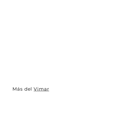
Placas Hielo Reflex Plus (Reflex Cristal) línea Arké d.
Vimar
$ 185
D
00
De
e
$
1
8
5
.
Más del
Vimar
0
0